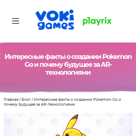
Интересные факты о создании Pokemon
Главная
Go и почему будущее за AR-
технологиями
О нас
Наши игры
Главная
/
Блог
/
Интересные факты о создании Pokemon Go и
Вакансии
почему будущее за AR-технологиями
Блог
Контакты