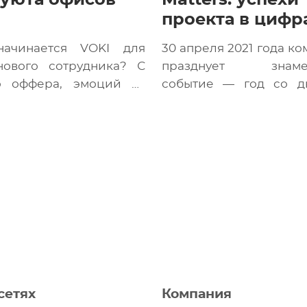
 уюта офисов
Matters: успехи
проекта в цифр
ачинается VOKI для
30 апреля 2021 года ко
нового сотрудника? С
празднует знамен
о оффера, эмоций от
событие — год со д
ящих великих дел и
нашей первой игры
крутых […]
Hidden […]
сетях
Компания