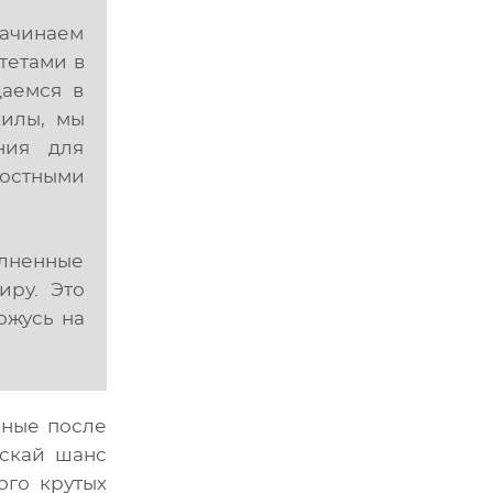
начинаем
тетами в
аемся в
килы, мы
ния для
достными
олненные
иру. Это
ожусь на
нные после
ускай шанс
ого крутых