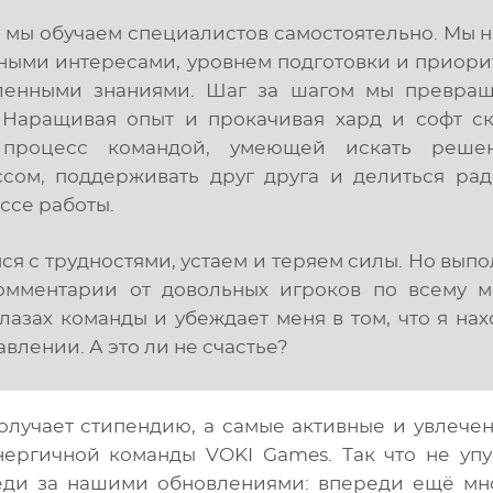
у мы обучаем специалистов самостоятельно. Мы 
ными интересами, уровнем подготовки и приори
ленными знаниями. Шаг за шагом мы превращ
 Наращивая опыт и прокачивая хард и софт с
 процесс командой, умеющей искать реше
ессом, поддерживать друг друга и делиться ра
ссе работы.
ся с трудностями, устаем и теряем силы. Но вып
омментарии от довольных игроков по всему м
лазах команды и убеждает меня в том, что я нах
влении. А это ли не счастье?
получает стипендию, а самые активные и увлече
энергичной команды VOKI Games.
Так что не уп
ди за нашими обновлениями: впереди ещё мн