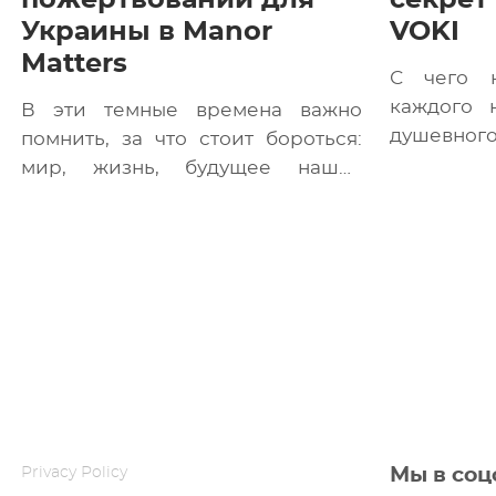
пожертвований для
секрет
Украины в Manor
VOKI
Matters
С чего н
каждого 
В эти темные времена важно
душевног
помнить, за что стоит бороться:
предсто
мир, жизнь, будущее наших
одного из 
детей. Команда VOKI Games
реализовала новую […]
Privacy Policy
Мы в соц