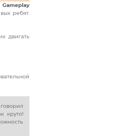
х
Gameplay
вых ребят.
их двигать
овательной
–
говорил
к круто!
можность