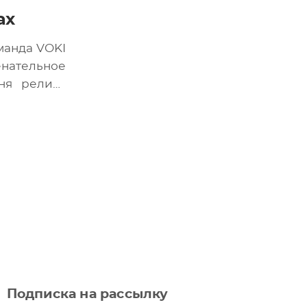
ах
манда VOKI
ательное
ня релиза
 в жанре
Подписка на рассылку