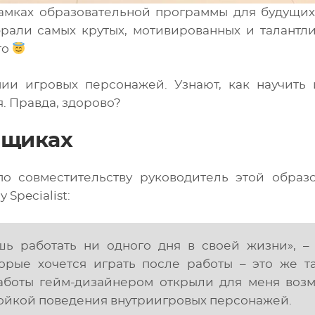
рамках образовательной программы для будущи
рали самых крутых, мотивированных и талантли
то
ии игровых персонажей. Узнают, как научить 
я. Правда, здорово?
нщиках
 по совместительству руководитель этой образ
Specialist:
ь работать ни одного дня в своей жизни
», 
орые хочется играть после работы – это же та
аботы гейм-дизайнером открыли для меня воз
ройкой поведения внутриигровых персонажей.