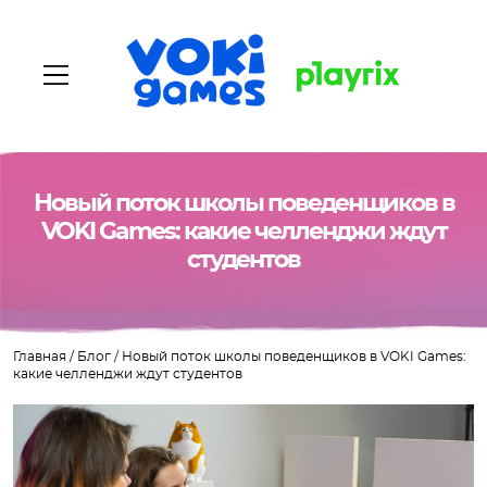
Новый поток школы поведенщиков в
Главная
VOKI Games: какие челленджи ждут
студентов
О нас
Наши игры
Главная
/
Блог
/
Новый поток школы поведенщиков в VOKI Games:
Вакансии
какие челленджи ждут студентов
Блог
Контакты