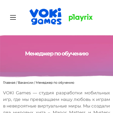
Главная
Менеджер по обучению
О нас
Наши игры
Главная
/
Вакансии
/
Менеджер по обучению
Вакансии
VOKI Games — студия разработки мобильных
игр, где мы превращаем нашу любовь к играм
Блог
в невероятные виртуальные миры. Мы создали
Контакты
два мировых хита – Manor Matters и Mystery