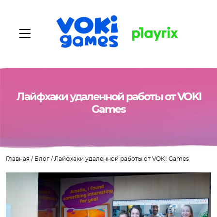
Главная
Лайфхаки удаленной работы от VOKI
Games
О нас
Наши игры
Главная
/
Блог
/
Лайфхаки удаленной работы от VOKI Games
Вакансии
Блог
Контакты