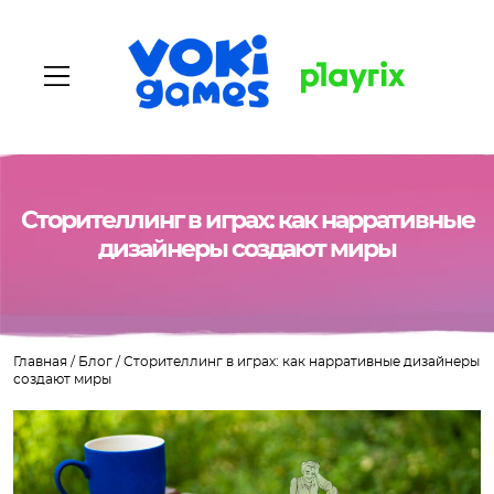
Главная
Сторителлинг в играх: как нарративные
дизайнеры создают миры
О нас
Наши игры
Главная
/
Блог
/
Сторителлинг в играх: как нарративные дизайнеры
Вакансии
создают миры
Блог
Контакты