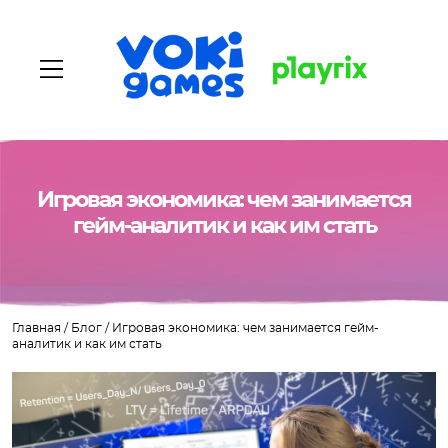
Главная
Игровая экономика: чем занимается
гейм-аналитик и как им стать
О нас
Наши игры
Главная
/
Блог
/
Игровая экономика: чем занимается гейм-
Вакансии
аналитик и как им стать
Блог
Контакты