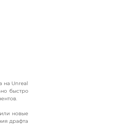
 на Unreal
ьно быстро
ентов.
вили новые
ния драфта