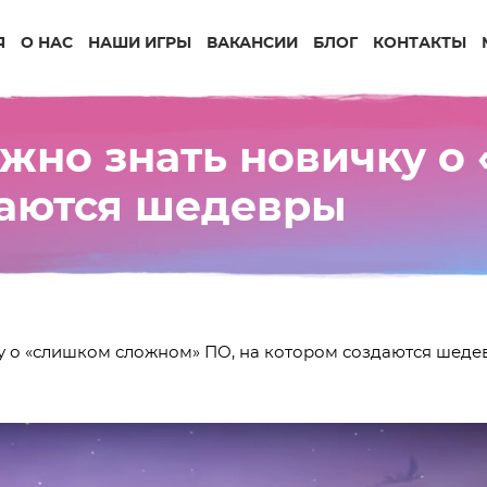
Я
О НАС
НАШИ ИГРЫ
ВАКАНСИИ
БЛОГ
КОНТАКТЫ
нужно знать новичку 
даются шедевры
чку о «слишком сложном» ПО, на котором создаются шед