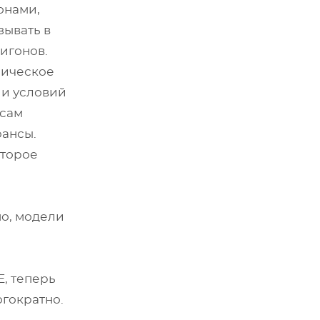
онами,
зывать в
игонов.
мическое
 и условий
 сам
юансы.
оторое
но, модели
, теперь
гократно.