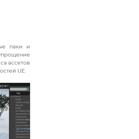
вые паки и
 упрощение
са ассетов
остей UE.