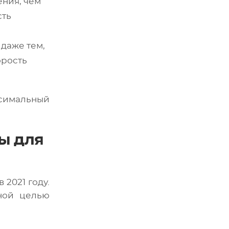
ения, чем
сть
 даже тем,
орость
ксимальный
ы для
2021 году.
ной целью