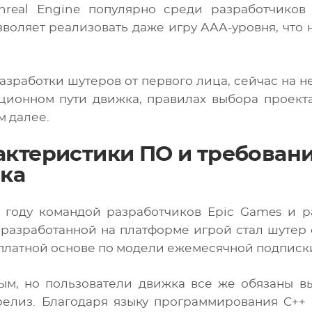
real Engine популярно среди разработчиков
воляет реализовать даже игру ААА-уровня, что 
азработки шутеров от первого лица, сейчас на н
ионном пути движка, правилах выбора проекта
м далее.
актеристики ПО и требовани
ка
6 году командой разработчиков Epic Games и р
разработанной на платформе игрой стал шутер 
а платной основе по модели ежемесячной подписк
ным, но пользователи движка все же обязаны в
 релиз. Благодаря языку программирования C++