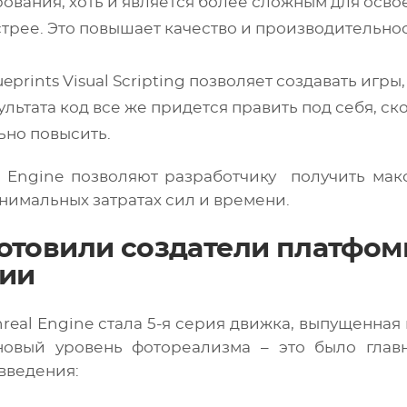
вания, хоть и является более сложным для осво
ыстрее. Это повышает качество и производительно
eprints Visual Scripting позволяет создавать игры,
зультата код все же придется править под себя, ск
ьно повысить.
l Engine позволяют разработчику получить ма
нимальных затратах сил и времени.
отовили создатели платфом
сии
l Engine стала 5-я серия движка, выпущенная в 
новый уровень фотореализма – это было глав
введения: