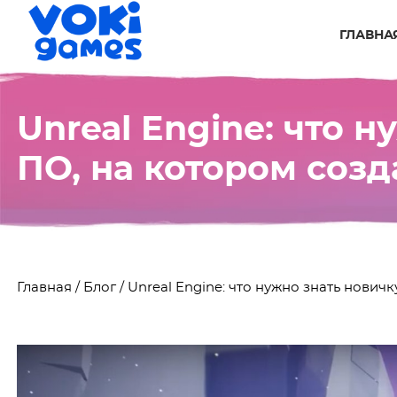
ГЛАВНА
Unreal Engine: что 
ПО, на котором соз
Главная
/
Блог
/
Unreal Engine: что нужно знать нови