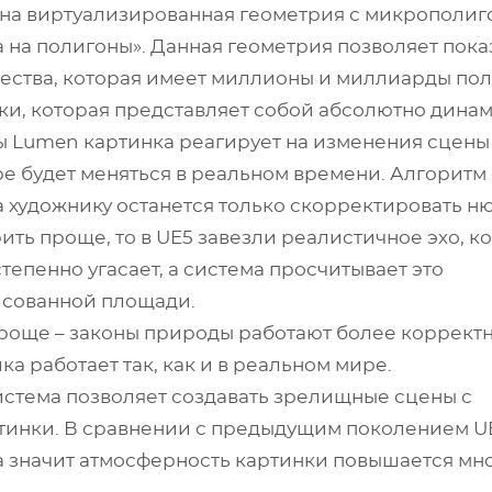
на виртуализированная геометрия с микрополиг
на полигоны». Данная геометрия позволяет пока
ества, которая имеет миллионы и миллиарды пол
ки, которая представляет собой абсолютно дина
 Lumen картинка реагирует на изменения сцены
гре будет меняться в реальном времени. Алгоритм
а художнику останется только скорректировать н
ить проще, то в UE5 завезли реалистичное эхо, к
степенно угасает, а система просчитывает это
исованной площади.
проще – законы природы работают более коррект
а работает так, как и в реальном мире.
стема позволяет создавать зрелищные сцены с
тинки. В сравнении с предыдущим поколением UE
 значит атмосферность картинки повышается мно