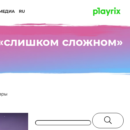
МЕДИА
RU
о «слишком сложном»
евры