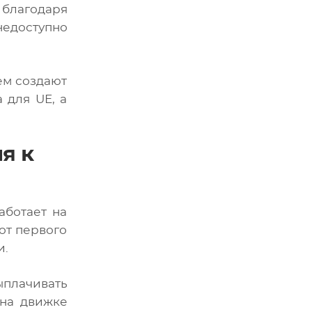
 благодаря
недоступно
ем создают
 для UE, а
я к
аботает на
от первого
и.
ыплачивать
 на движке