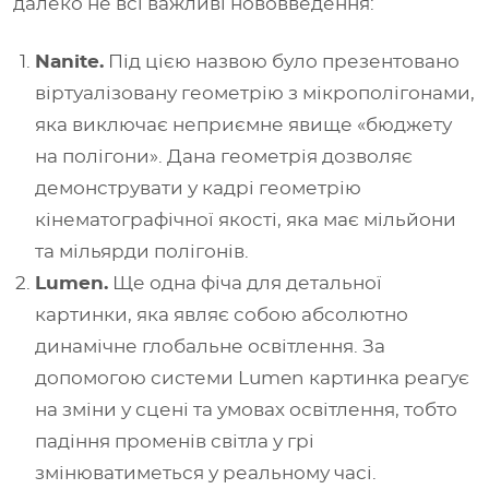
далеко не всі важливі нововведення:
Nanite.
Під цією назвою було презентовано
віртуалізовану геометрію з мікрополігонами,
яка виключає неприємне явище
«
бюджету
на полігони
»
. Дана геометрія дозволяє
демонструвати у кадрі геометрію
кінематографічної якості, яка має мільйони
та мільярди полігонів.
Lumen.
Ще одна фіча для детальної
картинки, яка являє собою абсолютно
динамічне глобальне освітлення. За
допомогою системи Lumen картинка реагує
на зміни у сцені та умовах освітлення, тобто
падіння променів світла у грі
змінюватиметься у реальному часі.