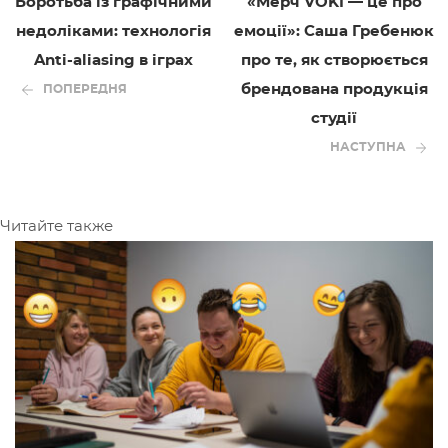
Боротьба із графічними
«Мерч VOKI — це про
недоліками: технологія
емоції»: Саша Гребенюк
Anti-aliasing в іграх
про те, як створюється
брендована продукція
ПОПЕРЕДНЯ
студії
НАСТУПНА
Читайте также