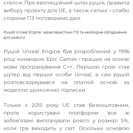
стелси. Про еволюційний шлях рушія, правила
вибору проекту для UE, а також сильні і слабкі
сторони ПЗ поговоримо далі.
Рушій Unreal Engine: характеристики ПЗ та необхідне обладнання
для роботи
Рушій Unreal Engine був розроблений у 1996
році командою Epic Games і працює на основі
мови програмування C++. Першою грою став
шутер від першої особи Unreal, а сам рушій
розповсюджувався на платній основі за
моделлю щомісячної підписки.
Тільки з 2015 року UE став безкоштовним,
проте користувачі платформи все ж
зобов’язані виплачувати роялті у розмірі 5%,
коли гра виходить у світ. Оскільки основою