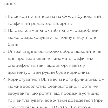
чином:
Весь код пишеться на на С++, є вбудований
графічний редактор Blueprint.
ПЗ є максимально стабільним, розробник
може розраховувати на повну відсутність
багів.
Unreal Engine однаково добре підходить як
для пропрацювання кінематографічних
спецефектів, так і відеоігор, навіть у
архітектурі цей рушій буде корисним.
Користуватися UE та всім його функціоналом
можна абсолютно безкоштовно. Проте не
забувайте, що роялті від продажів успішної
гри виплачувати все ж таки доведеться (при
обороті більш, ніж 100 000 $). До того ж