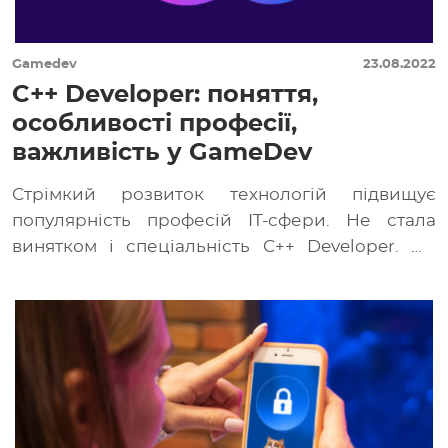
Gamedev
23.08.2022
C++ Developer: поняття,
особливості професії,
важливість у GameDev
Стрімкий розвиток технологій підвищує
популярність професій IT-сфери. Не стала
винятком і спеціальність C++ Developer. Це
пояснюється широким поширенням системи
програмування […]