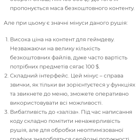
пропонується маса безкоштовного контенту.
Але при цьому є значні мінуси даного рушія:
Висока ціна на контент для геймдеву.
Незважаючи на велику кількість
безкоштовних файлів, дуже часто вартість
потрібних предметів сягає 100 $.
Складний інтерфейс. Цей мінус – справа
звички, як тільки ви зорієнтуєтеся у функціях
та звикнете до меню, зможете оперативно
використовувати всі можливості.
Вибагливість до
«
заліза
»
. Під час написання
коду складно помітити ненажерливість
рушія, але для обробки неоптимізованої
графіки знадобляться серйозні потужності.