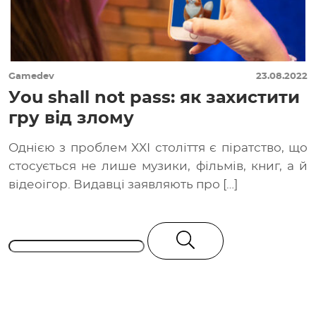
Gamedev
23.08.2022
Уou shall not pass: як захистити
гру від злому
Однією з проблем XXI століття є піратство, що
стосується не лише музики, фільмів, книг, а й
відеоігор. Видавці заявляють про […]