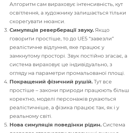
Алгоритм сам вираховує інтенсивність, кут
освітлення, а художнику залишається тільки
скорегувати нюанси.
Симуляція реверберації звуку.
Якщо
говорити простіше, то до UE5 “завезли”
реалістичне відлуння, яке працює у
замкнутому просторі. Звук постійно згасає, а
система вираховує це індивідуально, з
огляду на параметри промальованої площі.
Покращений фізичний рушій.
Тут все
простіше – закони природи працюють більш
коректно, моделі персонажів рухаються
реалістичніше, а фізика працює так, як і у
реальному світі.
Нова симуляція поведінки рідин.
Система