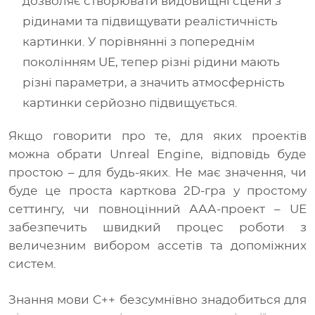
дозволяє створювати видовищні сцени з
рідинами та підвищувати реалістичність
картинки. У порівнянні з попереднім
поколінням UE, тепер різні рідини мають
різні параметри, а значить атмосферність
картинки серйозно підвищується.
Якщо говорити про те, для яких проектів
можна обрати Unreal Engine, відповідь буде
простою – для будь-яких. Не має значення, чи
буде це проста карткова 2D-гра у простому
сеттингу, чи повноцінний ААА-проект – UE
забезпечить швидкий процес роботи з
величезним вибором ассетів та допоміжних
систем.
Знання мови C++ безсумнівно знадобиться для