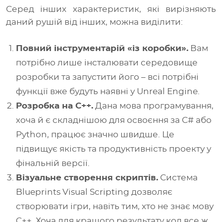
Серед інших характеристик, які вирізняють
даний рушій від інших, можна виділити:
Повний інструментарій «із коробки»
.
Вам
потрібно лише інсталювати середовище
розробки та запустити його – всі потрібні
функції вже будуть наявні у Unreal Engine.
Розробка на C++.
Дана мова програмування,
хоча й є складнішою для освоєння за C# або
Python, працює значно швидше. Це
підвищує якість та продуктивність проекту у
фінальній версії.
Візуальне створення скриптів.
Система
Blueprints Visual Scripting дозволяє
створювати ігри, навіть тим, хто не знає мову
C++. Хоча для кращого результату код все ж