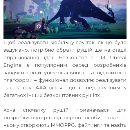
Медіа
UA
Щоб реалізувати мобільну гру так, як це було
RU
задумано, потрібно обрати рушій ще на стадії
EN
опрацювання ідеї. Безкоштовне ПЗ Unreal
Engine є популярним серед розробників
завдяки своїй універсальності та відкритості
платформи – функціонал дозволяє реалізувати
навіть гру ААА-рівня, що є недоступним у
багатьох інших безкоштовних рушіях.
Хоча спочатку рушій призначався для
розробки шутерів від першої особи, зараз на
ньому створюють MMORPG, файтинги та навіть