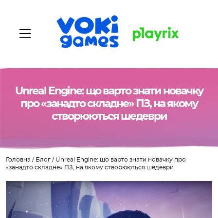
Unreal Engine: що варто знати новачку
Головна
про «занадто складне» ПЗ, на якому
створюються шедеври
Про нас
Наші ігри
Головна
/
Блог
/
Unreal Engine: що варто знати новачку про
Вакансії
«занадто складне» ПЗ, на якому створюються шедеври
Блог
Контакти