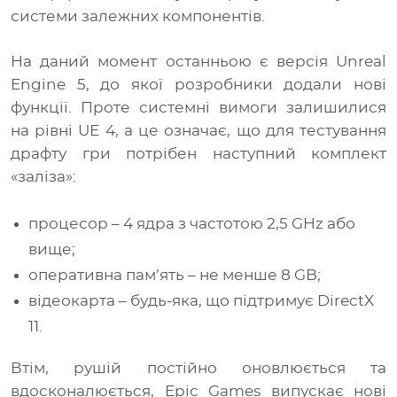
системи залежних компонентів.
На даний момент останньою є версія Unreal
Engine 5, до якої розробники додали нові
функції. Проте системні вимоги залишилися
на рівні UE 4, а це означає, що для тестування
драфту гри потрібен наступний комплект
«заліза»
:
процесор – 4 ядра з частотою 2,5 GHz або
вище;
оперативна пам’ять – не менше 8 GB;
відеокарта – будь-яка, що підтримує DirectX
11.
Втім, рушій постійно оновлюється та
вдосконалюється, Epic Games випускає нові