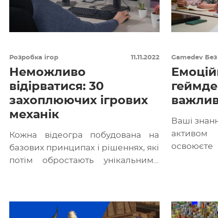
Розробка ігор
11.11.2022
Gamedev
Без
Неможливо
Емоцій
відірватися: 30
геймде
захоплюючих ігрових
важлив
механік
Ваші знанн
активом 
Кожна відеогра побудована на
освоюєте
базових принципах і рішеннях, які
круті ідеї
потім обростають унікальними
рисами й набувають завершеного
вигляду. Ігрова механіка –– […]