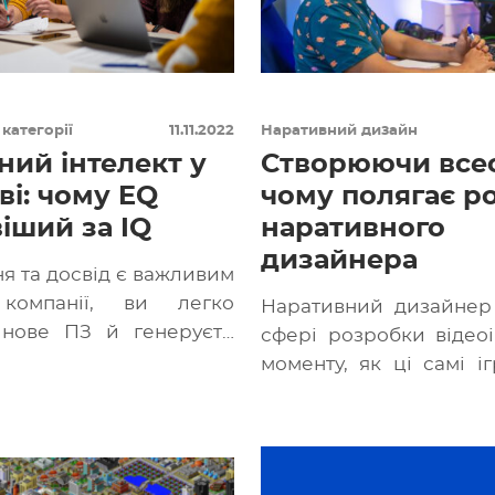
 категорії
11.11.2022
Наративний дизайн
ний інтелект у
Створюючи всесв
ві: чому EQ
чому полягає р
іший за IQ
наративного
дизайнера
я та досвід є важливим
компанії, ви легко
Наративний дизайнер
 нове ПЗ й генеруєте
сфері розробки відеоі
. Але чи сприймають […]
моменту, як ці самі і
створювати. Він від
гармонію […]