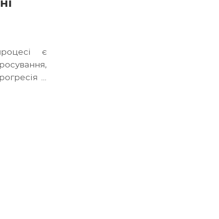
ні
роцесі є
росування,
рогресія й
мічнішою —