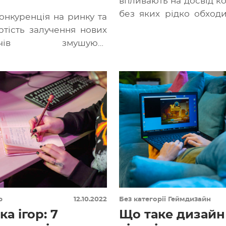
впливають на досвід ко
без яких рідко обходи
онкуренція на ринку та
який програмний про
ртість залучення нових
правди […]
увачів змушують
ків вигадувати нові
ні механіки утримання.
ументи використовують
р
12.10.2022
Без категорії
Геймдизайн
а ігор: 7
Що таке дизайн