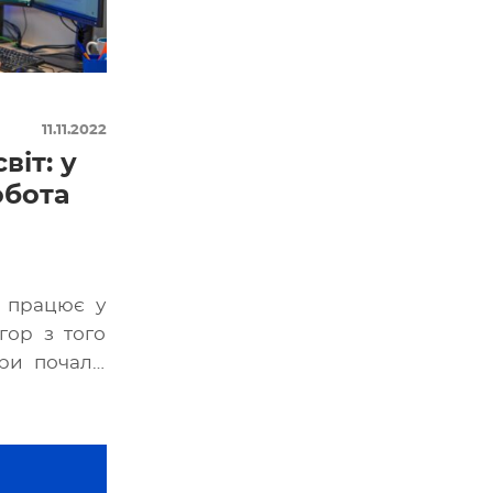
11.11.2022
іт: у
обота
 працює у
гор з того
гри почали
повідає за