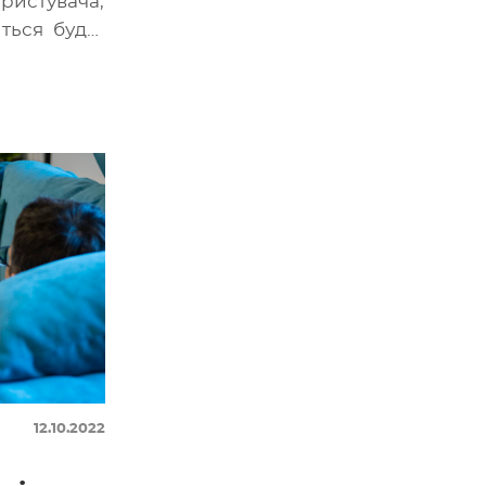
ристувача,
ться будь-
дукт. Ніде
12.10.2022