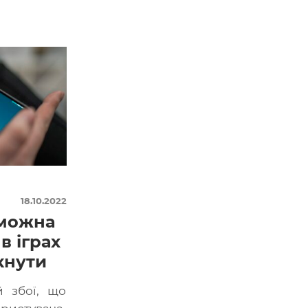
18.10.2022
 можна
в іграх
икнути
 збої, що