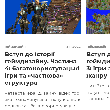
Геймдизайн
8.11.2022
Геймдизайн
Вступ до історії
Вступ д
геймдизайну. Частина
геймди
4: багатокористувацькі
3: ігри
ігри та «часткова»
жанру
структура
Читайте д
Вступ до 
Четверта ера дизайну відеоігор,
Частина 
яка ознаменувала популярність
змішаного 
рольових і багатокористувацьких