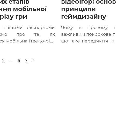
их етапів
відеоігор: основ
ння мобільної
принципи
-play гри
геймдизайну
з нашими експертами
Чому в ігровому п
даємо про те, як
важливим покрокове п
я мобільна free-to-play
що таке передчуття і п
орення гри: важливі
як зробити гру дина
в підготовці Для
дізнаєтесь […]
2
…
6
7
[…]