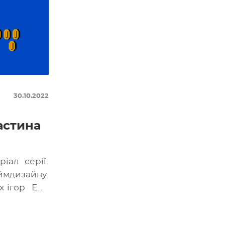
30.10.2022
астина
іал серії:
ймдизайну.
х ігор Ера
ішаними
…]