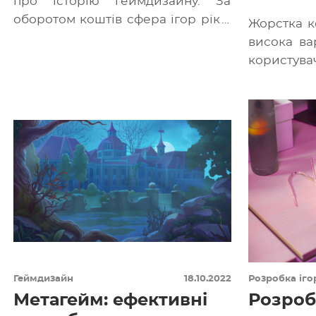
про історію геймдизайну. За
оборотом коштів сфера ігор рік у
Жорстка к
рік випереджає музичну
висока ва
індустрію та […]
корист
розробни
оригіналь
Які інстр
[…]
Геймдизайн
18.10.2022
Розробка іго
Метагейм: ефективні
Розробк