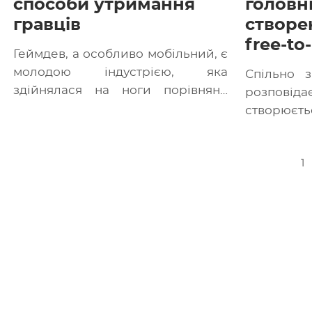
способи утримання
головн
гравців
створе
free-to
Геймдев, а особливо мобільний, є
молодою індустрією, яка
Спільно 
здійнялася на ноги порівняно
розпові
недавно. Тому багато понять,
створюєтьс
якими послуговуються
гра. Ств
розробники, мають […]
нюанси 
1
створення 