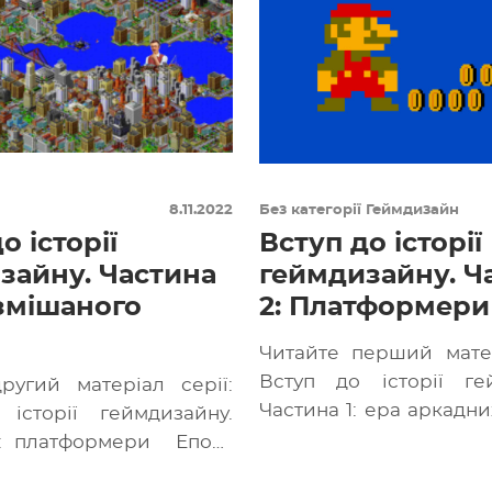
8.11.2022
Без категорії
Геймдизайн
о історії
Вступ до історії
зайну. Частина
геймдизайну. Ч
 змішаного
2: Платформери
Читайте перший матер
Вступ до історії ге
ругий матеріал серії:
Частина 1: ера аркадни
історії геймдизайну.
відеоігор зі зм
2: платформери Епоха
механіками почалася в [
дизайну тривала з 1985