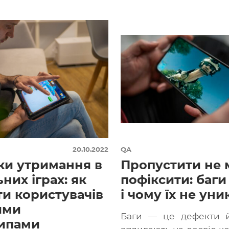
9 роки, […]
20.10.2022
QA
ки утримання в
Пропустити не
них іграх: як
пофіксити: баги 
ти користувачів
і чому їх не ун
ими
Баги — це дефекти й
ипами