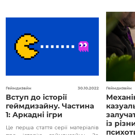
по 1998-199
ігор, а також проєктів із
захоплюючими катсценами
(внутрішньоігровими відео),
почалася […]
Геймдизайн
30.10.2022
Геймдизайн
Вступ до історії
Механі
геймдизайну. Частина
казуаль
1: Аркадні ігри
залуча
із різн
Це перша стаття серії матеріалів
психот