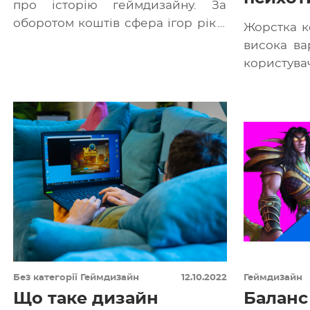
про історію геймдизайну. За
оборотом коштів сфера ігор рік у
Жорстка к
рік випереджає музичну
висока ва
індустрію та […]
корист
розробни
оригіналь
Які інстр
[…]
Без категорії
Геймдизайн
12.10.2022
Геймдизайн
Що таке дизайн
Баланс 