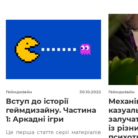
по 1998-199
ігор, а також проєктів із
захоплюючими катсценами
(внутрішньоігровими відео),
почалася […]
Геймдизайн
30.10.2022
Геймдизайн
Вступ до історії
Механі
геймдизайну. Частина
казуаль
1: Аркадні ігри
залуча
із різн
Це перша стаття серії матеріалів
психот