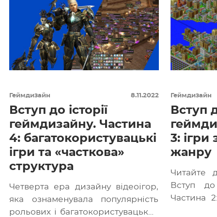
Геймдизайн
8.11.2022
Геймдизайн
Вступ до історії
Вступ д
геймдизайну. Частина
геймди
4: багатокористувацькі
3: ігри
ігри та «часткова»
жанру
структура
Читайте д
Вступ до 
Четверта ера дизайну відеоігор,
Частина 
яка ознаменувала популярність
змішаного 
рольових і багатокористувацьких