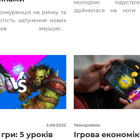
молодою індустр
здійнялася на ноги 
онкуренція на ринку та
недавно. Тому багат
ртість залучення нових
якими послуго
увачів змушують
розробники, мають […]
ків вигадувати нові
ні механіки утримання.
ументи використовують
2.09.2022
Геймдизайн
гри: 5 уроків
Ігрова економіка