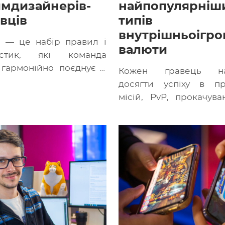
ймдизайнерів-
найпопулярніш
вців
типів
внутрішньоігро
 — це набір правил і
валюти
истик, які команда
гармонійно поєднує в
Кожен гравець нам
дукт. Баланс в іграх є
досягти успіху в пр
місій, PvP, прокачуван
Однак для цього потріб
чим більше їх […]