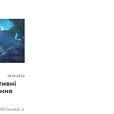
18.10.2022
тивні
ання
більний, є