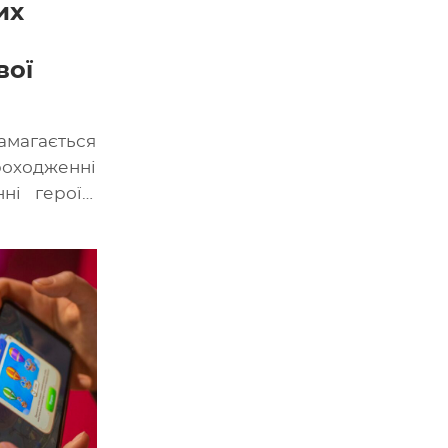
их
вої
агається
оходженні
ні героїв.
ні гроші, і