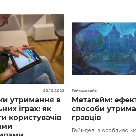
9 роки, […]
20.10.2022
Геймдизайн
ки утримання в
Метагейм: ефек
них іграх: як
способи утрим
ти користувачів
гравців
ими
Геймдев, а особливо мо
ипами