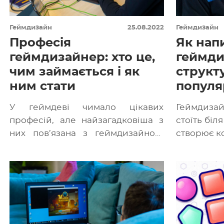
Геймдизайн
25.08.2022
Геймдизайн
Професія
Як нап
геймдизайнер: хто це,
геймди
чим займається і як
структ
ним стати
популя
У геймдеві чимало цікавих
Геймдизай
професій, але найзагадковіша з
стоїть біл
них пов’язана з геймдизайном.
створює ко
Безліч різних тлумачень цієї
видає таск
посади й обов’язків
геймдизайнера […]