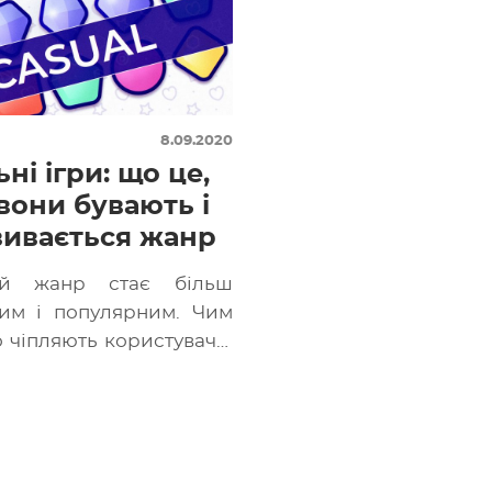
8.09.2020
ні ігри: що це,
вони бувають і
вивається жанр
ий жанр стає більш
им і популярним. Чим
 чіпляють користувачів
валося б, прості ігри?
знаємося разом […]