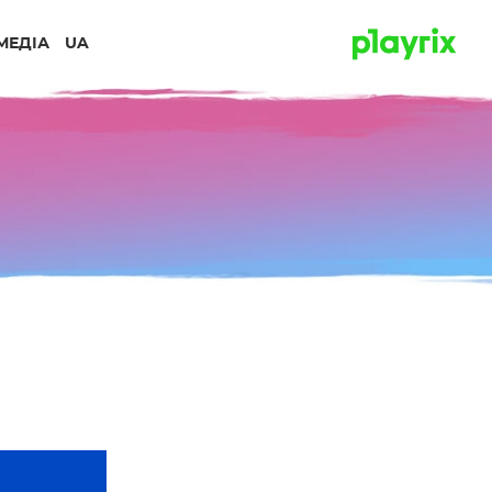
МЕДІА
UA