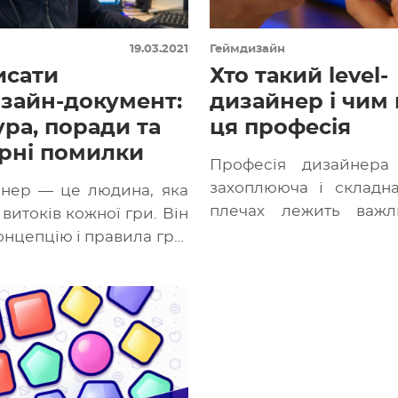
19.03.2021
Геймдизайн
исати
Хто такий level-
зайн-документ:
дизайнер і чим 
ура, поради та
ця професія
рні помилки
Професія дизайнера
захоплююча і складн
нер — це людина, яка
плечах лежить важли
я витоків кожної гри. Він
зацікавити гравця і
нцепцію і правила гри,
саме ті емоції, […]
и членам команди. […]