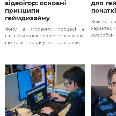
відеоігор: основні
для ге
принципи
початкі
геймдизайну
Кожна гра
характер
Чому в ігровому процесі є
розробки 
важливим покрокове просування,
єдиний про
що таке передчуття і прогресія й
[…]
як зробити гру динамічнішою —
дізнаєтесь […]