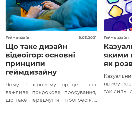
Геймдизайн
9.03.2021
Геймдизайн
Що таке дизайн
Казуаль
відеоігор: основні
якими 
принципи
як роз
геймдизайну
Казуальн
прибутков
Чому в ігровому процесі так
так сильно
важливе покрокове просування,
такі, зда
що таке передчуття і прогресія, і
Давайте ді
як зробити гру динамічною —
дізнаєтеся […]