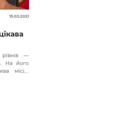
15.03.2021
цікава
 рівнів —
а. На його
ва місія:
 викликати