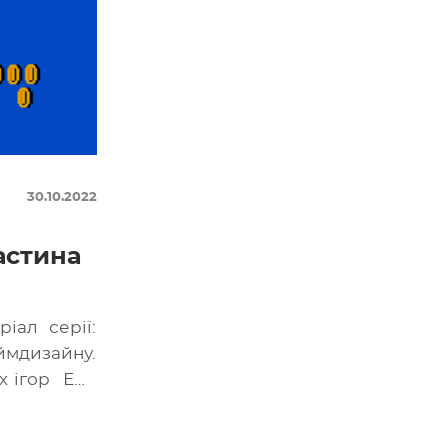
30.10.2022
астина
іал серії:
ймдизайну.
х ігор Ера
ішаними
…]