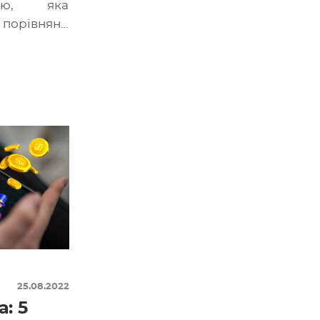
ією, яка
порівняно
о понять,
вуються
25.08.2022
: 5