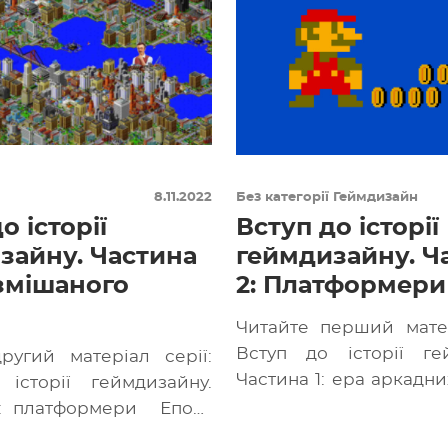
8.11.2022
Без категорії
Геймдизайн
о історії
Вступ до історії
зайну. Частина
геймдизайну. Ч
 змішаного
2: Платформери
Читайте перший матер
Вступ до історії ге
ругий матеріал серії:
Частина 1: ера аркадни
історії геймдизайну.
відеоігор зі зм
2: платформери Епоха
механіками почалася в [
дизайну тривала з 1985