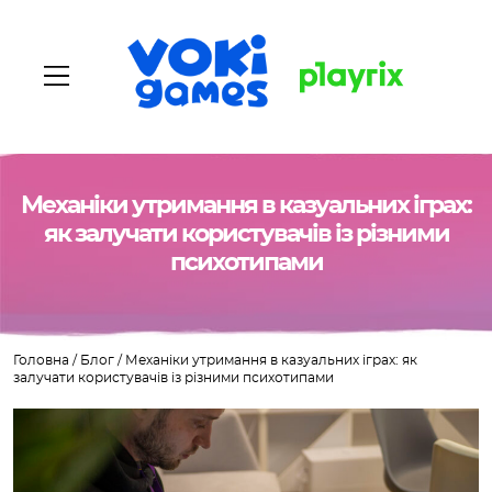
Механіки утримання в казуальних іграх:
Головна
як залучати користувачів із різними
психотипами
Про нас
Наші ігри
Головна
/
Блог
/
Механіки утримання в казуальних іграх: як
Вакансії
залучати користувачів із різними психотипами
Блог
Контакти