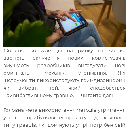
Медіа
UA
RU
Жорстка конкуренція на ринку та висока
вартість залучення нових користувачів
змушують розробників вигадувати нові
оригінальні механіки утримання. Які
інструменти використовують геймдизайнери і
як вибрати той, який сподобається
найвибагливішому гравцю, — читайте далі.
Головна мета використання методів утримання
у грі — прибутковість проєкту. І до кожного
типу гравців, які домінують у грі, потрібен свій