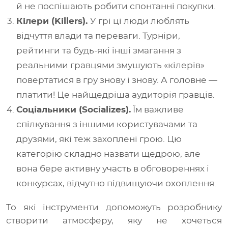
й не поспішають робити спонтанні покупки.
Кілери (Killers).
У грі ці люди люблять
відчуття влади та переваги. Турніри,
рейтинги та будь-які інші змагання з
реальними гравцями змушують «кілерів»
повертатися в гру знову і знову. А головне —
платити! Це найщедріша аудиторія гравців.
Соціальники (Socializes).
Їм важливе
спілкування з іншими користувачами та
друзями, які теж захоплені грою. Цю
категорію складно назвати щедрою, але
вона бере активну участь в обговореннях і
конкурсах, відчутно підвищуючи охоплення.
То які інструменти допоможуть розробнику
створити атмосферу, яку не хочеться