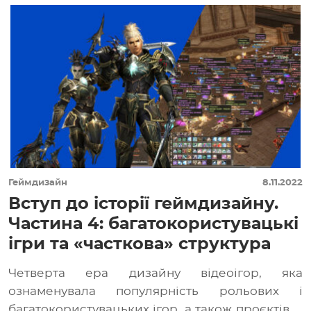
Геймдизайн
8.11.2022
Вступ до історії геймдизайну.
Частина 4: багатокористувацькі
ігри та «часткова» структура
Четверта ера дизайну відеоігор, яка
ознаменувала популярність рольових і
багатокористувацьких ігор, а також проєктів із