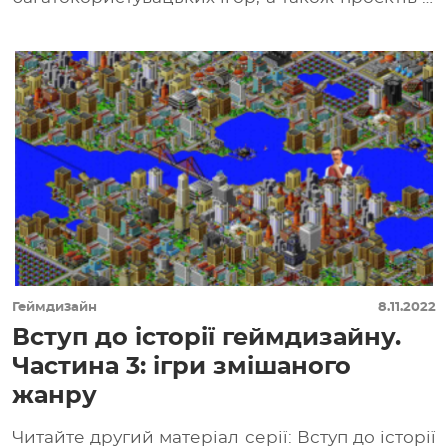
захоплюючими катсценами
(внутрішньоігровими відео), почалася […]
Геймдизайн
8.11.2022
Вступ до історії геймдизайну.
Частина 3: ігри змішаного
жанру
Читайте другий матеріал серії: Вступ до історії