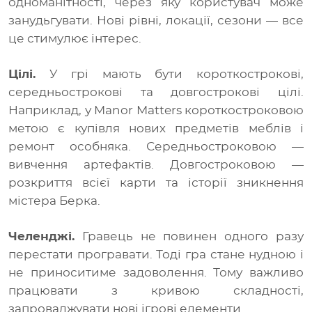
одноманітності, через яку користувач може
занудьгувати. Нові рівні, локації, сезони — все
це стимулює інтерес.
Цілі.
У грі мають бути короткострокові,
середньострокові та довгострокові цілі.
Наприклад, у Manor Matters короткостроковою
метою є купівля нових предметів меблів і
ремонт особняка. Середньостроковою —
вивчення артефактів. Довгостроковою —
розкриття всієї карти та історії зникнення
містера Берка.
Челенджі.
Гравець не повинен одного разу
перестати програвати. Тоді гра стане нудною і
не приноситиме задоволення. Тому важливо
працювати з кривою складності,
запроваджувати нові ігрові елементи.