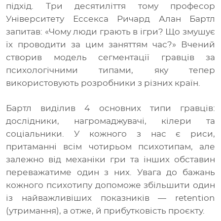
підхід. Три десятиліття тому професор
Університету Ессекса Ричард Алан Бартл
запитав: «Чому люди грають в ігри? Що змушує
їх проводити за цим заняттям час?» Вчений
створив модель сегментації гравців за
психологічними типами, яку тепер
використовують розробники з різних країн.
Бартл виділив 4 основних типи гравців:
дослідники, нагромаджувачі, кілери та
соціальники. У кожного з нас є риси,
притаманні всім чотирьом психотипам, але
залежно від механіки гри та інших обставин
переважатиме один з них. Увага до бажань
кожного психотипу допоможе збільшити один
із найважливіших показників — retention
(утримання), а отже, й прибутковість проєкту.