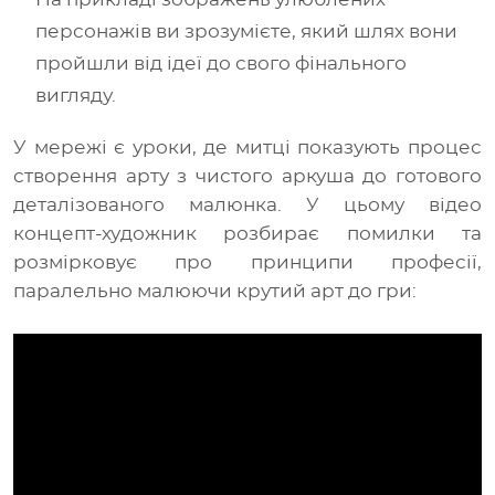
персонажів ви зрозумієте, який шлях вони
пройшли від ідеї до свого фінального
вигляду.
У мережі є уроки, де митці показують процес
створення арту з чистого аркуша до готового
деталізованого малюнка. У цьому відео
концепт-художник розбирає помилки та
розмірковує про принципи професії,
паралельно малюючи крутий арт до гри: