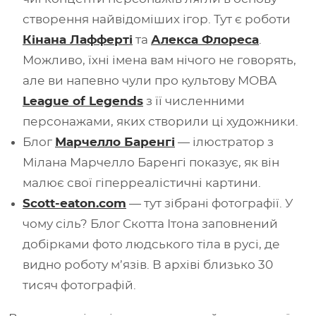
створення найвідоміших ігор. Тут є роботи
Кінана Лафферті
та
Алекса Флореса
.
Можливо, їхні імена вам нічого не говорять,
але ви напевно чули про культову MOBA
League of Legends
з її численними
персонажами, яких створили ці художники.
Блог
Марчелло Баренгі
— ілюстратор з
Мілана Марчелло Баренгі показує, як він
малює свої гіперреалістичні картини.
Scott-eaton.com
— тут зібрані фотографії. У
чому сіль? Блог Скотта Ітона заповнений
добірками фото людського тіла в русі, де
видно роботу м’язів. В архіві близько 30
тисяч фотографій.