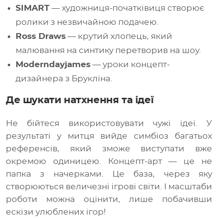
SIMART
— художниця-початківиця створює
ролики з незвичайною подачею.
Ross Draws
— крутий хлопець, який
малювання на синтику перетворив на шоу.
Moderndayjames
— уроки концепт-
дизайнера з Брукліна.
Де шукати натхнення та ідеї
Не бійтеся використовувати чужі ідеї. У
результаті у митця вийде симбіоз багатьох
референсів, який зможе виступати вже
окремою одиницею. Концепт-арт — це не
папка з начерками. Це база, через яку
створюються величезні ігрові світи. І масштаби
роботи можна оцінити, лише побачивши
ескізи улюблених ігор!