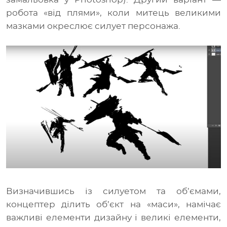
робота «від плями», коли митець великими
мазками окреслює силует персонажа.
Визначившись із силуетом та об’ємами,
концептер ділить об’єкт на «маси», намічає
важливі елементи дизайну і великі елементи,