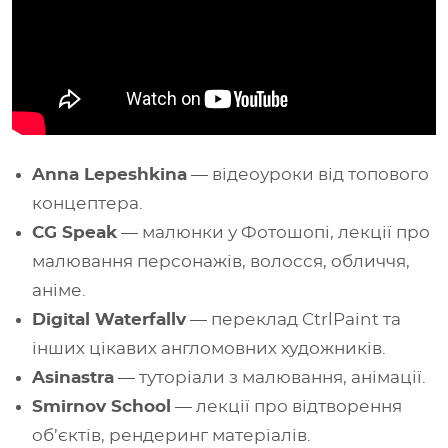
Anna Lepeshkina
— відеоуроки від топового
концептера.
CG Speak
— малюнки у Фотошопі, лекції про
малювання персонажів, волосся, обличчя,
аніме.
Digital Waterfallv
— переклад CtrlPaint та
інших цікавих англомовних художників.
Asinastra
— туторіали з малювання, анімації.
Smirnov School
— лекції про відтворення
об’єктів, рендеринг матеріалів.