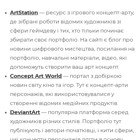
ArtStation
— ресурс з ігрового концепт-арту,
де зібрані роботи відомих художників зі
сфери геймдеву і тих, хто тільки починає
збирати своє портфоліо. На сайті є блог про
новини цифрового мистецтва, посилання на
портфоліо, навчальні матеріали, відео, які
допоможуть створити ваш арт концепт.
Concept Art World
— портал з добіркою
новин світу кіно та ігор. Тут є концепт-арти
персонажів, які використовувалися у
створенні відомих медійних продуктів.
DeviantArt
— популярна платформа серед
художників різних стилів. Портфоліо тут
публікують і автори-початківці, і кити сфери,
чиї концепти персонажів лягли в основу