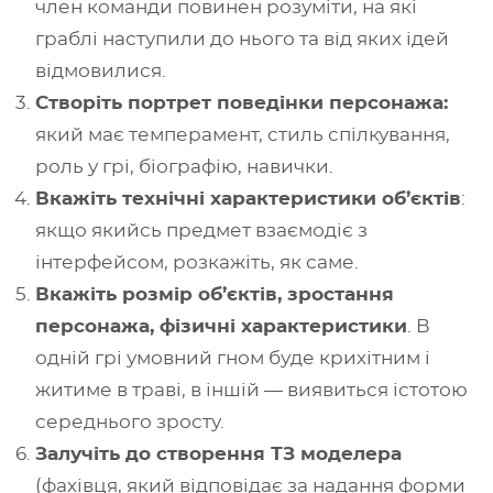
член команди повинен розуміти, на які
граблі наступили до нього та від яких ідей
відмовилися.
Створіть портрет поведінки персонажа:
який має темперамент, стиль спілкування,
роль у грі, біографію, навички.
Вкажіть технічні характеристики об’єктів
:
якщо якийсь предмет взаємодіє з
інтерфейсом, розкажіть, як саме.
Вкажіть розмір об’єктів, зростання
персонажа, фізичні характеристики
. В
одній грі умовний гном буде крихітним і
житиме в траві, в іншій — виявиться істотою
середнього зросту.
Залучіть до створення ТЗ моделера
(фахівця, який відповідає за надання форми