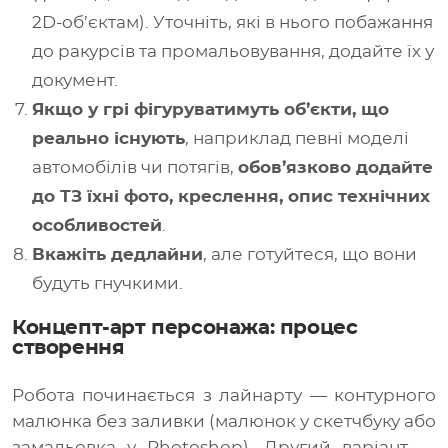
2D-об’єктам). Уточніть, які в нього побажання
до ракурсів та промальовування, додайте їх у
документ.
Якщо у грі фігуруватимуть об’єкти, що
реально існують
, наприклад певні моделі
автомобілів чи потягів,
обов’язково додайте
до ТЗ їхні фото, креслення, опис технічних
особливостей
.
Вкажіть дедлайни
, але готуйтеся, що вони
будуть гнучкими.
Концепт-арт персонажа: процес
створення
Робота починається з лайнарту — контурного
малюнка без заливки (малюнок у скетчбуку або
замальовка у Photoshop). Другий варіант —