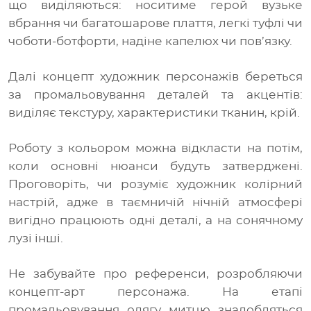
що виділяються: носитиме герой вузьке
вбрання чи багатошарове плаття, легкі туфлі чи
чоботи-ботфорти, надіне капелюх чи пов’язку.
Далі концепт художник персонажів береться
за промальовування деталей та акцентів:
виділяє текстуру, характеристики тканин, крій.
Роботу з кольором можна відкласти на потім,
коли основні нюанси будуть затверджені.
Проговоріть, чи розуміє художник колірний
настрій, адже в таємничій нічній атмосфері
вигідно працюють одні деталі, а на сонячному
лузі інші.
Не забувайте про референси, розробляючи
концепт-арт персонажа. На етапі
промальовування одягу митцю знадобляться