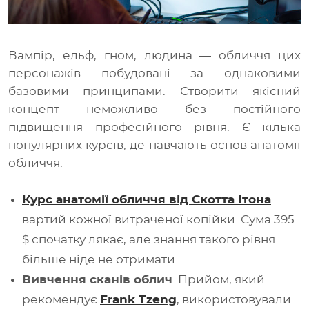
Вампір, ельф, гном, людина — обличчя цих
персонажів побудовані за однаковими
базовими принципами. Створити якісний
концепт неможливо без постійного
підвищення професійного рівня. Є кілька
популярних курсів, де навчають основ анатомії
обличчя.
Курс анатомії обличчя від Скотта Ітона
вартий кожної витраченої копійки. Сума 395
$ спочатку лякає, але знання такого рівня
більше ніде не отримати.
Вивчення сканів облич
. Прийом, який
рекомендує
Frank Tzeng
, використовували