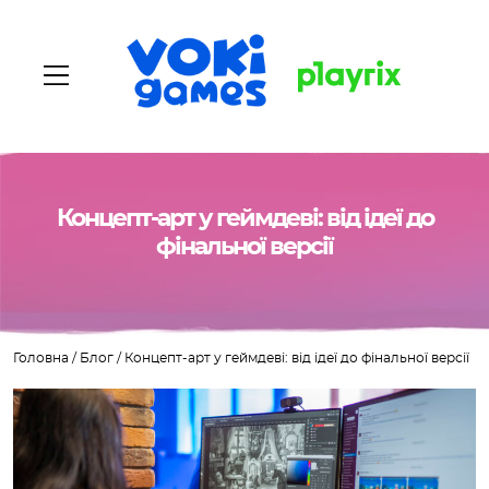
Головна
Концепт-арт у геймдеві: від ідеї до
фінальної версії
Про нас
Наші ігри
Головна
/
Блог
/
Концепт-арт у геймдеві: від ідеї до фінальної версії
Вакансії
Блог
Контакти