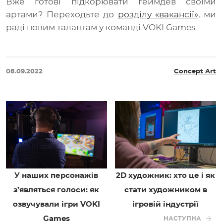
Вже готові підкорювати геймдев своїми
артами? Переходьте до
розділу «вакансії»
, ми
раді новим талантам у команді VOKI Games.
08.09.2022
Concept Art
У наших персонажів
2D художник: хто це і як
з’являться голоси: як
стати художником в
озвучували ігри VOKI
ігровій індустрії
Games
НАСТУПНА