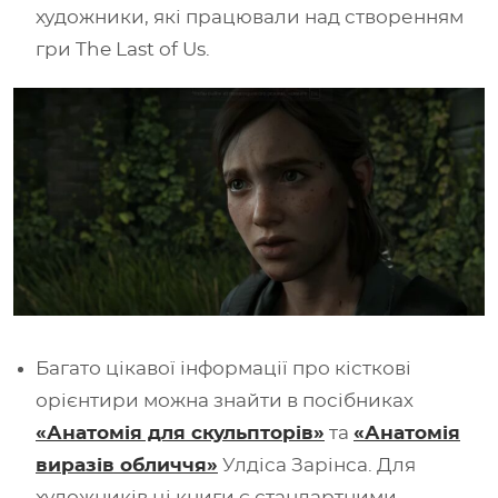
художники, які працювали над створенням
гри The Last of Us.
Багато цікавої інформації про кісткові
орієнтири можна знайти в посібниках
«Анатомія для скульпторів»
та
«Анатомія
виразів обличчя»
Улдіса Зарінса. Для
художників ці книги є стандартними