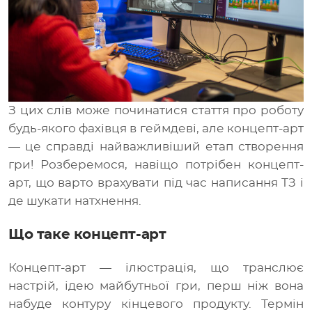
Медіа
UA
RU
З цих слів може починатися стаття про роботу
будь-якого фахівця в геймдеві, але концепт-арт
— це справді найважливіший етап створення
гри! Розберемося, навіщо потрібен концепт-
арт, що варто врахувати під час написання ТЗ і
де шукати натхнення.
Що таке концепт-арт
Концепт-арт — ілюстрація, що транслює
настрій, ідею майбутньої гри, перш ніж вона
набуде контуру кінцевого продукту. Термін