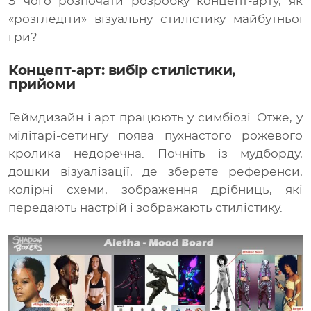
З чого розпочати розробку концепт-арту, як
«розгледіти» візуальну стилістику майбутньої
гри?
Концепт-арт: вибір стилістики,
прийоми
Геймдизайн і арт працюють у симбіозі. Отже, у
мілітарі-сетингу поява пухнастого рожевого
кролика недоречна. Почніть із мудборду,
дошки візуалізації, де зберете референси,
колірні схеми, зображення дрібниць, які
передають настрій і зображають стилістику.