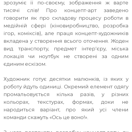
зрозуміє її по-своєму, зображення ж варте
тисячі слів! Про концепт-арт заведено
говорити як про складову процесу роботи в
медійній сфері (кіновиробництво, розробка
ігор, коміксів), але праця концепт-художників
вкладена у створення всього оточення. Жоден
вид транспорту, предмет інтер’єру, міська
локація чи ноутбук не створені за одним
єдиним ескізом.
Художник готує десятки малюнків, із яких у
роботу йдуть одиниці. Окремий елемент одягу
промальовується кілька разів, у різних
кольорах, текстурах, формах, доки не
народиться варіант, про який усі члени
команди скажуть «Ось це воно!».