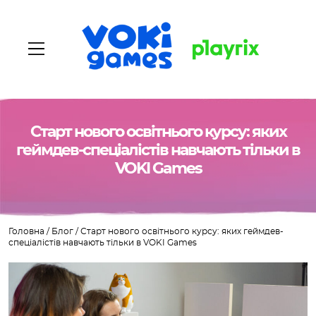
Старт нового освітнього курсу: яких
Головна
геймдев-спеціалістів навчають тільки в
VOKI Games
Про нас
Наші ігри
Головна
/
Блог
/
Старт нового освітнього курсу: яких геймдев-
Вакансії
спеціалістів навчають тільки в VOKI Games
Блог
Контакти