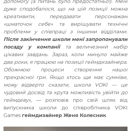
допомогу (а питань було предостатньо!). Мені
дуже сподобалося, що на цій позиції можна
креативити, передавати персонажам
«шматочок себе» та вирішувати технічні
проблеми у співпраці з іншими відділами.
Після закінчення школи мені запропонували
посаду у компанії
та величезний набір
цікавих завдань. Зараз, коли минуло майже
два роки, я працюю на позиції геймдизайнера.
Обожнюю процеси створення нашої
прекрасної гри. Якщо хтось ще має сумніви,
можу відверто сказати, школа VOKI
—
це
чудовий досвід та крута можливість увійти до
геймдеву»,
—
розповів про свій шлях від
випускника школи до співробітника VOKI
Games
геймдизайнер Женя Колесник
.