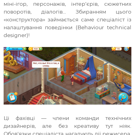
міні-ігор, персонажів, інтер’єрів, сюжетних
поворотів, діалогів… Збиранням цього
«конструктора» займається саме
спеціаліст із
налаштування поведінки (Behaviour technical
designer)
!
Ці фахівці
—
члени команди технічних
дизайнерів, але без креативу тут ніяк.
Обов’язки
спеціаліста
нагадують дії режисера,