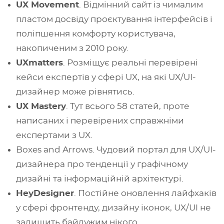
UX Movement
. Відмінний сайт із чималим
пластом досвіду проєктування інтерфейсів і
поліпшення комфорту користувача,
накопиченим з 2010 року.
UXmatters
. Розміщує реальні перевірені
кейси експертів у сфері UX, на які UX/UI-
дизайнер може рівнятись.
UX Mastery
. Тут всього 58 статей, проте
написаних і перевірених справжніми
експертами з UX.
Boxes and Arrows. Чудовий портал для UX/UI-
дизайнера про тенденції у графічному
дизайні та інформаційній архітектурі.
HeyDesigner
. Постійне оновлення лайфхаків
у сфері фронтенду, дизайну іконок, UX/UI не
залишить байдужим нікого.