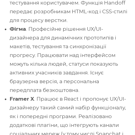
тестування користувачем. Функція Handoff
передає розробникам HTML-код і CSS-стилі
для процесу верстки.
Фігма
. Професійне рішення UX/UI-
дизайнера для динамічних прототипів і
макетів, тестування та синхронізації
прогресу. Працювати над інтерфейсом
можуть кілька людей, статуси показують
активних учасників завдання. Існує
браузерна версія, а персональна
передплата безкоштовна.
Framer X
. Працює в React і пропонує UX/UI-
дизайнеру такий самий набір функціоналу,
як і попередні програми. Реалізовано
додаткові плагіни, що інтегрують канали
соціальних мереж (у тому числі Snapchat і