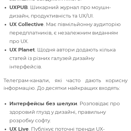
UXPUB
. Шикарний журнал про моушн-
дизайн, продуктивність та UX/UI.
UX Collective
. Має півмільйонну аудиторію
передплатників, є незалежним виданням
про UX.
UX Planet
. Щодня автори додають кілька
статей із різних галузей дизайну
інтерфейсів.
Телеграм-канали, які часто дають корисну
інформацію. До десятки найкращих входять:
Интерфейсы без шелухи
. Розповідає про
здоровий глузд у дизайні, правильну
розробку софту.
UX Live
. Публікує поточні тренди UX-