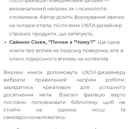
UX/UI-фахівців поведінковий дизайн —
визначальний напрям, як і психологія
споживача. Автор ділить формування звичок
на чотири етапи, після яких UX/UI-дизайнер
створює продукти, що затягують.
Саймон Сінек, “Почни з “Чому?”
. Ще одна
книга про вплив на людську поведінку, але в
ключі лідерського впливу на колектив.
Вказані книги допоможуть UX/UI-дизайнеру
вибрати правильний напрям роботи,
зарядитись креативом для успішного
досягнення мети. Взагалі фахівцю варто
постійно поповнювати бібліотеку, щоб не
стояти на одному місці та
самовдосконалюватись.