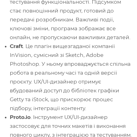
тестування функціональності. Підсумком
стає повноцінний продукт, готовий до
передачі розробникам. Важливі події,
ключові зміни, програма зображає все
онлайн, не пропускаючи важливих деталей.
Craft
. Це плагін вищезгаданої компанії
InVision, сумісний зі Sketch, Adobe
Photoshop. У ньому впроваджується спільна
робота в реальному часі та одній версії
проєкту. UX/UI-дизайнер отримує
вбудований доступ до бібліотек графіки
Getty та iStock, що прискорює процес
підбору, інтеграції контенту.
Proto.io
. Інструмент UX/UI-дизайнер
застосовує для точних макетів і виконання
повного циклу, з інтеграцією та тестуванням.