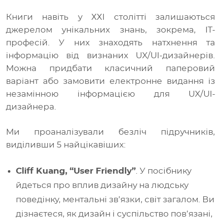
Книги навіть у ХХІ столітті залишаються
джерелом унікальних знань, зокрема, IT-
професій. У них знаходять натхнення та
інформацію від визнаних UX/UI-дизайнерів.
Можна придбати класичний паперовий
варіант або замовити електронне видання із
незамінною інформацією для UX/UI-
дизайнера.
Ми проаналізували безліч підручників,
виділивши 5 найцікавіших:
Cliff Kuang, “User Friendly”
. У посібнику
йдеться про вплив дизайну на людську
поведінку, ментальні зв’язки, світ загалом. Ви
дізнаєтеся, як дизайн і суспільство пов’язані,