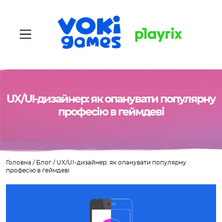
Головна
UX/UI-дизайнер: як опанувати популярну
професію в геймдеві
Про нас
Наші ігри
Головна
/
Блог
/
UX/UI-дизайнер: як опанувати популярну
Вакансії
професію в геймдеві
Блог
Контакти