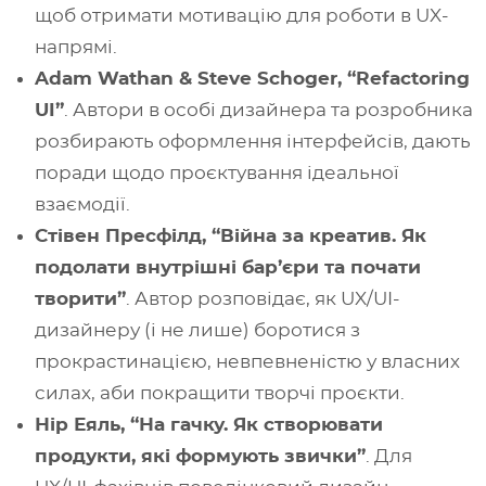
щоб отримати мотивацію для роботи в UX-
напрямі.
Adam Wathan & Steve Schoger, “Refactoring
UI”
. Автори в особі дизайнера та розробника
розбирають оформлення інтерфейсів, дають
поради щодо проєктування ідеальної
взаємодії.
Стівен Пресфілд, “Війна за креатив. Як
подолати внутрішні бар’єри та почати
творити”
. Автор розповідає, як UX/UI-
дизайнеру (і не лише) боротися з
прокрастинацією, невпевненістю у власних
силах, аби покращити творчі проєкти.
Нір Еяль, “На гачку. Як створювати
продукти, які формують звички”
. Для