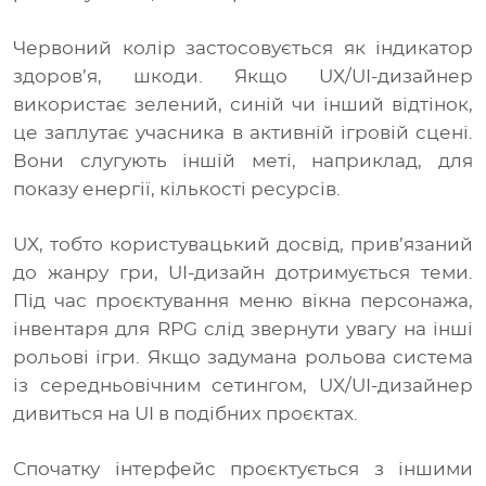
Червоний колір застосовується як індикатор
здоров’я, шкоди. Якщо UX/UI-дизайнер
використає зелений, синій чи інший відтінок,
це заплутає учасника в активній ігровій сцені.
Вони слугують іншій меті, наприклад, для
показу енергії, кількості ресурсів.
UX, тобто користувацький досвід, прив’язаний
до жанру гри, UI-дизайн дотримується теми.
Під час проєктування меню вікна персонажа,
інвентаря для RPG слід звернути увагу на інші
рольові ігри. Якщо задумана рольова система
із середньовічним сетингом, UX/UI-дизайнер
дивиться на UI в подібних проєктах.
Спочатку інтерфейс проєктується з іншими