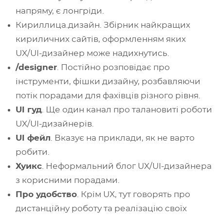
напряму, є лонгріди.
Кириллица.дизайн. Збірник найкращих
кириличних сайтів, оформленням яких
UX/UI-дизайнер може надихнутись.
/designer
. Постійно розповідає про
інструменти, фішки дизайну, розбавляючи
потік порадами для фахівців різного рівня.
UI гуд
. Ще один канал про талановиті роботи
UX/UI-дизайнерів.
UI фейл
. Вказує на приклади, як не варто
робити.
Хуикс
. Неформальний блог UX/UI-дизайнера
з корисними порадами.
Про удобство
. Крім UX, тут говорять про
дистанційну роботу та реалізацію своїх