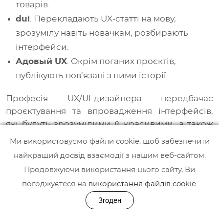
товарів.
dui
. Перекладають UX-статті на мову,
зрозумілу навіть новачкам, розбирають
інтерфейси.
Адовый UX
. Окрім поганих проєктів,
публікують пов’язані з ними історії.
Професія UX/UI-дизайнера передбачає
проєктування та впровадження інтерфейсів,
які будуть зрозумілими й красивими, а також
функціональними та простими для клієнта.
Ми використовуємо файли cookie, щоб забезпечити
UX/UI-дизайнер повинен постійно розвиватися
найкращий досвід взаємодії з нашим веб-сайтом.
і формувати креативність, щоб не йти за
Продовжуючи використання цього сайту, Ви
трендами, а започатковувати їх самостійно.
погоджуєтеся на
використання файлів cookie
.
Згоден