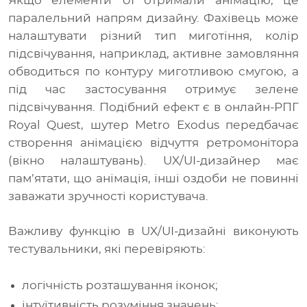
Якщо елементи UI отримали анімацію, це
паралельний напрям дизайну. Фахівець може
налаштувати різний тип миготіння, колір
підсвічування, наприклад, активне замовляння
обводиться по контуру миготливою смугою, а
під час застосування отримує зелене
підсвічування. Подібний ефект є в онлайн-РПГ
Royal Quest, шутер Metro Exodus передбачає
створення анімацією відчуття ретромонітора
(вікно налаштувань). UX/UI-дизайнер має
пам’ятати, що анімація, інші оздоби не повинні
заважати зручності користувача.
Важливу функцію в UX/UI-дизайні виконують
тестувальники, які перевіряють:
логічність розташування іконок;
інтуїтивність розуміння значень;