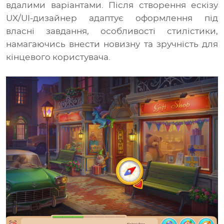
вдалими варіантами. Після створення ескізу
UX/UI-дизайнер адаптує оформлення під
власні завдання, особливості стилістики,
намагаючись внести новизну та зручність для
кінцевого користувача.