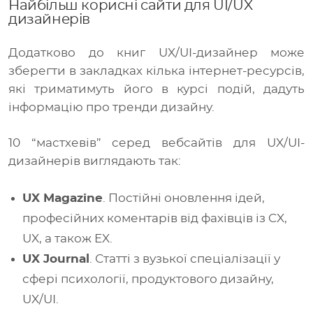
Найбільш корисні сайти для UI/UX
дизайнерів
Додатково до книг UX/UI-дизайнер може
зберегти в закладках кілька інтернет-ресурсів,
які триматимуть його в курсі подій, дадуть
інформацію про тренди дизайну.
10 “мастхевів” серед вебсайтів для UX/UI-
дизайнерів виглядають так:
UX Magazine
. Постійні оновлення ідей,
професійних коментарів від фахівців із CX,
UX, а також EX.
UX Journal
. Статті з вузької спеціалізації у
сфері психології, продуктового дизайну,
UX/UI.