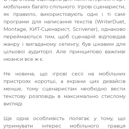
мобільних багато спільного. Ігрові сценаристи,
як правило, використовують одні і ті самі
програми для написання текстів (
WriterDuet,
Montage, КИТ-Сценарист, Scrivener
), однаково
переймаються тим, щоб сценарій відповідав
жанру і вигаданому сетингу, був цікавим для
цільової аудиторії. Але принципово важливі
нюанси все ж є.
Не новина, що ігрові сесії на мобільних
пристроях коротші, а екрани цих девайсів
менше, тому сценаристам необхідно вести
текстову розповідь в максимально стислому
вигляді.
Ще одна особливість полягає у тому, що
утримувати інтерес мобільного гравця