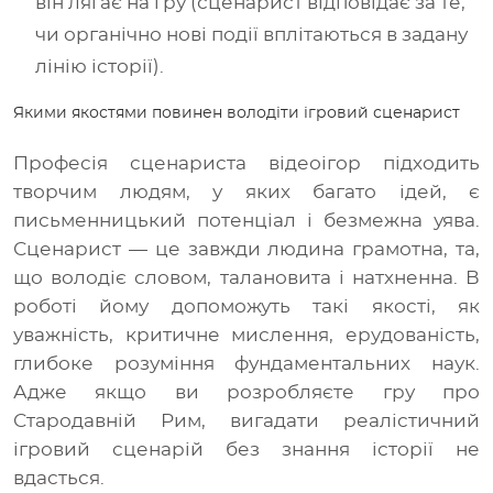
він лягає на гру (сценарист відповідає за те,
чи органічно нові події вплітаються в задану
лінію історії).
Якими якостями повинен володіти ігровий сценарист
Професія сценариста відеоігор підходить
творчим людям, у яких багато ідей, є
письменницький потенціал і безмежна уява.
Сценарист
— це завжди людина грамотна, та,
що володіє словом, талановита і натхненна. В
роботі йому допоможуть такі якості, як
уважність, критичне мислення, ерудованість,
глибоке розуміння фундаментальних наук.
Адже якщо ви розробляєте гру про
Стародавній Рим, вигадати реалістичний
ігровий сценарій без знання історії не
вдасться.