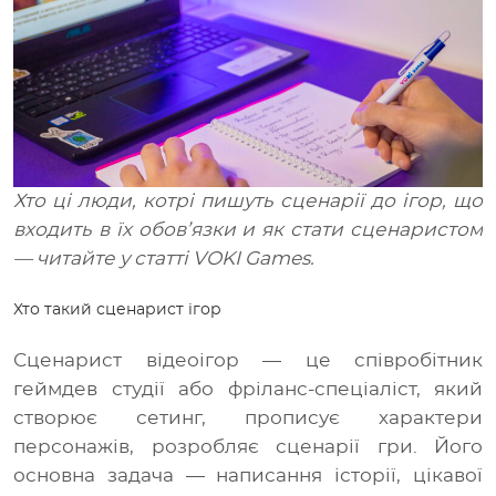
Медіа
UA
Хто ці люди, котрі пишуть сценарії до ігор, що
входить в їх обов’язки и як стати сценаристом
—
читайте у статті
VOKI Games.
Хто такий сценарист ігор
Сценарист відеоігор
—
це співробітник
геймдев студії або фріланс-спеціаліст, який
створює сетинг, прописує характери
персонажів, розробляє сценарії гри. Його
основна задача
—
написання історії, цікавої