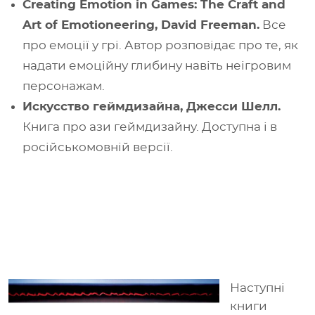
Creating Emotion in Games: The Craft and
Art of Emotioneering, David Freeman.
Все
про емоції у грі. Автор розповідає про те, як
надати емоційну глибину навіть неігровим
персонажам.
Искусство геймдизайна, Джесси Шелл.
Книга про ази геймдизайну. Доступна і в
російськомовній версії.
Наступні
книги