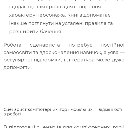
і додає ще сім кроків для створення
характеру персонажа. Книга допомагає
інакше поглянути на усталені правила та
розширити бачення.
Робота сценариста потребує постійної
самоосвіти та вдосконалення навичок, а уява
—
регулярної підкормки, і література може дуже
допомогти.
Сценарист комп’ютерних ігор і мобільних
— відмінності
в роботі
В підготовці сценаріїв для комп’ютерних ігор і