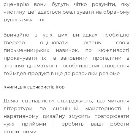
сценарію вони будуть чітко розуміти, яку
чистину ідеї вдасться реалізувати на обраному
рушії, а яку
— ні.
Звичайно в усіх цих випадках необхідно
тверезо оцінювати рівень своїх
письменницьких навичок, по можливості
прокачувати їх та заповняти прогалини в
знаннях драматургії і особливостях створення
геймдев-продуктів ще до розсилки резюме.
Книги для сценаристів ігор
Деякі сценаристи стверджують, що читання
літератури по сценічній майстерності і
наративному дизайну змусить повторювати
чужі прийоми і зробить ваші роботи
вторинними.