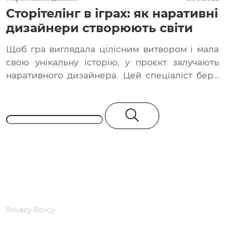
Сторітелінг в іграх: як наративні
дизайнери створюють світи
Щоб гра виглядала цілісним витвором і мала
свою унікальну історію, у проєкт залучають
наративного дизайнера. Цей спеціаліст бере
участь безпосередньо […]
Privacy Policy