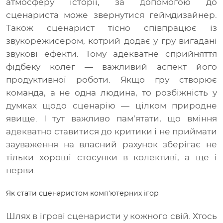
атмосферу історії, за допомогою до
сценариста може звернутися геймдизайнер.
Також сценарист тісно співпрацює із
звукорежисером, котрий додає у гру вигадані
звукові ефекти. Тому адекватне сприйняття
фідбеку колег — важливий аспект його
продуктивної роботи. Якщо гру створює
команда, а не одна людина, то розбіжність у
думках щодо сценарію — цілком природне
явище. І тут важливо пам’ятати, що вміння
адекватно ставитися до критики і не приймати
зауваження на власний рахунок зберігає не
тільки хороші стосунки в колективі, а ще і
нерви.
Як стати сценаристом комп’ютерних ігор
Шлях в ігрові сценаристи у кожного свій. Хтось