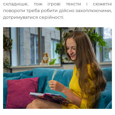
складніше, тож ігрові тексти і сюжетні
повороти треба робити дійсно захоплюючими,
дотримуватися серійності.