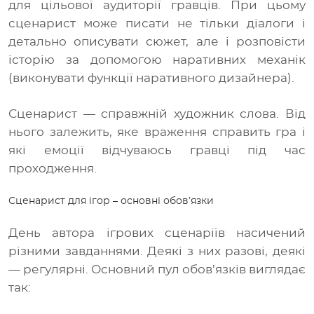
для цільової аудиторії гравців. При цьому
сценарист може писати не тільки діалоги і
детально описувати сюжет, але і розповісти
історію за допомогою наративних механік
(виконувати функції наративного дизайнера).
Сценарист
—
справжній художник слова. Від
нього залежить, яке враження справить гра і
які емоції відчуваюсь гравці під час
проходження.
Сценарист для ігор – основні обов’язки
День автора ігрових сценаріїв насичений
різними завданнями. Деякі з них разові, деякі
—
регулярні. Основний пул обов’язків виглядає
так: