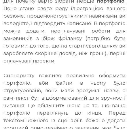
Для початку варто зібрати перше
портфоліо
.
Воно стане свого роду ілюстрацією вашого
резюме: продемонструє, якими навичками ви
володієте, і підтвердить написане. В портфоліо
можна додати неоплачувані роботи для
замовників з бірж фрілансу (потрібно бути
готовими до того, що на старті свого шляху ви
заробляєте скоріше досвід, ніж гроші), перші
оплачувані проекти.
Сценаристу важливо правильно оформити
портфоліо, аби файли в ньому було
структуровано, вони мали зрозумілі назви, а
сам текст бут відформатований для зручності
читання. Це збільшить шанс на те, що ваше
портфоліо переглянуть до кінця. Перед
текстом кожного із сценаріїв бажано додати
короткий опис технічного завдання, яке було