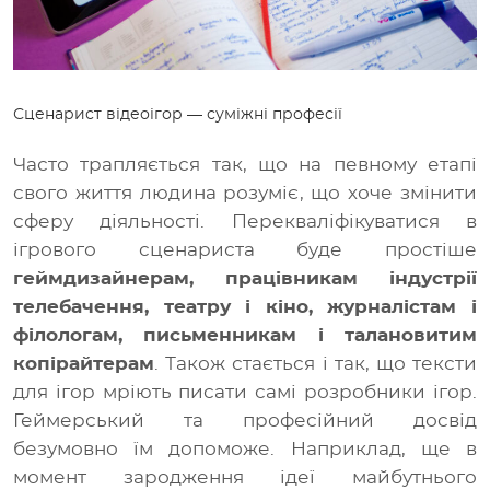
Сценарист відеоігор
— суміжні професії
Часто трапляється так, що на певному етапі
свого життя людина розуміє, що хоче змінити
сферу діяльності. Перекваліфікуватися в
ігрового сценариста буде простіше
геймдизайнерам, працівникам індустрії
телебачення, театру і кіно, журналістам і
філологам, письменникам і талановитим
копірайтерам
. Також стається і так, що тексти
для ігор мріють писати самі розробники ігор.
Геймерський та професійний досвід
безумовно їм допоможе. Наприклад, ще в
момент зародження ідеї майбутнього