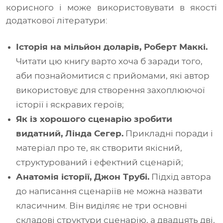
корисного і може використовувати в якості
додаткової літератури:
Історія на мільйон доларів, Роберт Маккі.
Читати цю книгу варто хоча б заради того,
аби познайомитися с прийомами, які автор
використовує для створення захоплюючої
історії і яскравих героїв;
Як із хорошого сценарію зробити
видатний, Лінда Сегер.
Прикладні поради і
матеріал про те, як створити якісний,
структурований і ефектний сценарій;
Анатомія історії, Джон Трубі.
Підхід автора
до написання сценаріїв не можна назвати
класичним. Він виділяє не три основні
складові структури сценарію, а двадцять дві,