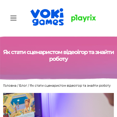
Головна
Як стати сценаристом відеоігор та знайти
роботу
Про нас
Наші ігри
Головна
/
Блог
/
Як стати сценаристом відеоігор та знайти роботу
Вакансії
Блог
Контакти