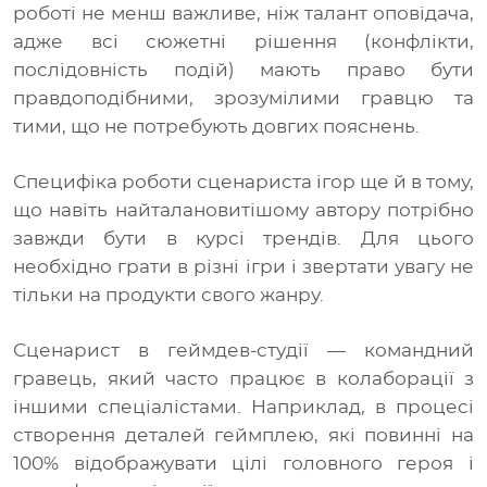
роботі не менш важливе, ніж талант оповідача,
адже всі сюжетні рішення (конфлікти,
послідовність подій) мають право бути
правдоподібними, зрозумілими гравцю та
тими, що не потребують довгих пояснень.
Специфіка роботи сценариста ігор ще й в тому,
що навіть найталановитішому автору потрібно
завжди бути в курсі трендів. Для цього
необхідно грати в різні ігри і звертати увагу не
тільки на продукти свого жанру.
Сценарист в геймдев-студії
— командний
гравець, який часто працює в колаборації з
іншими спеціалістами. Наприклад, в процесі
створення деталей геймплею, які повинні на
100% відображувати цілі головного героя і